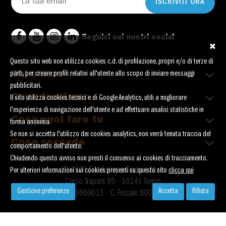
ISCRIVITI ORA
Seguici sui nostri social
Questo sito web non utilizza cookies c.d. di profilazione, propri e/o di terze di
Chi siamo
parti, per creare profili relativi all'utente allo scopo di inviare messaggi
pubblicitari.
Cosa facciamo
Il sito utilizza cookies tecnici e di Google Analytics, utili a migliorare
l'esperienza di navigazione dell'utente e ad effettuare analisi statistiche in
Cosa puoi fare tu
forma anonima.
Se non si accetta l'utilizzo dei cookies analytics, non verrà tenuta traccia del
Cosa succede
comportamento dell'utente.
Chiudendo questo avviso non presti il consenso ai cookies di tracciamento.
© 2026 Fondazione Gruppo Abele
Per ulteriori informazioni sui cookies presenti su questo sito
clicca qui
Corso Trapani 95 - 10141 Torino
Gestione preferenze
Accetta
Rifiuta
P. Iva 02119660013 - C. Fiscale 80089730016
Privacy
Cookies
Credits