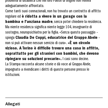
problema di disabilità che nel loro Paese di origine non veniva
adeguatamente affrontato.
Come tanti suoi connazionali, non ha trovato un contratto di affitto
regolare ed
è ridotta a vivere in un garage con la
bambina e l'anziana madre
, senza poter chiedere la residenza.
Ma niente residenza significa niente legge 104, insegnante di
sostegno, neuropsichiatra per la figlia. «Senza questo passaggio –
spiega
Claudia De Coppi, educatrice del Gruppo Abele
–
non si può attivare nessun servizio di cura».
«È un circolo
vizioso. A Torino è difficile trovare una casa in affitto,
soprattutto per gli stranieri con bambini, che devono
ripiegare su soluzioni precarie».
I casi sono decine.
La Stampa racconta alcune storie e dà voce al Gruppo Abele,
impegnato a rivendicare i diritti di queste persone presso le
istituzioni.
Allegati