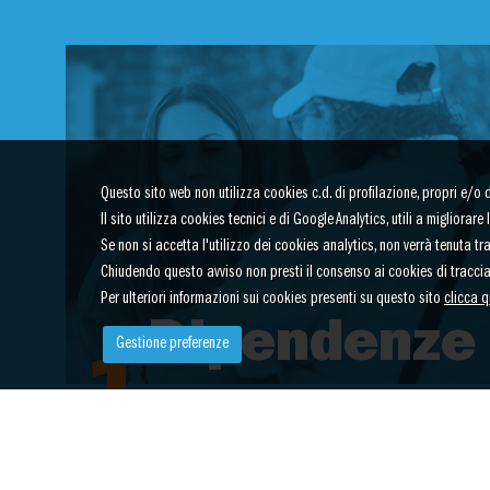
Questo sito web non utilizza cookies c.d. di profilazione, propri e/o di 
Il sito utilizza cookies tecnici e di Google Analytics, utili a migliora
Se non si accetta l'utilizzo dei cookies analytics, non verrà tenuta t
Chiudendo questo avviso non presti il consenso ai cookies di tracci
Per ulteriori informazioni sui cookies presenti su questo sito
clicca q
Dipendenze
Gestione preferenze
1
Strutture e servizi dedicati a
chi ha dipendenze da sosta
o comportamenti