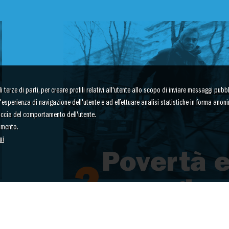
terze di parti, per creare profili relativi all'utente allo scopo di inviare messaggi pubbli
re l'esperienza di navigazione dell'utente e ad effettuare analisi statistiche in forma anon
raccia del comportamento dell'utente.
amento.
ui
Povertà 
2
emargina
nze
Strutture e servizi per