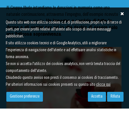
Al Gruppo Abele intendiamo le donazioni in memoria come una
naturale continuazione, attraverso l’impegno, dell’esempio ricevuto
da chi abbiamo amato.
Un impegno a servizio di tutte le
Questo sito web non utilizza cookies c.d. di profilazione, propri e/o di terze di
donne e gli uomini per cui la vita rischia di essere solo
parti, per creare profili relativi all'utente allo scopo di inviare messaggi
una faticosa sopravvivenza
.
pubblicitari.
Il sito utilizza cookies tecnici e di Google Analytics, utili a migliorare
l'esperienza di navigazione dell'utente e ad effettuare analisi statistiche in
forma anonima.
Se non si accetta l'utilizzo dei cookies analytics, non verrà tenuta traccia del
comportamento dell'utente.
Chiudendo questo avviso non presti il consenso ai cookies di tracciamento.
Per ulteriori informazioni sui cookies presenti su questo sito
clicca qui
Gestione preferenze
Accetta
Rifiuta