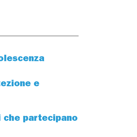
dolescenza
tezione e
i che partecipano