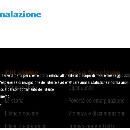
nalazione
Chi siamo
Cosa facciamo
terze di parti, per creare profili relativi all'utente allo scopo di inviare messaggi pubbli
re l'esperienza di navigazione dell'utente e ad effettuare analisi statistiche in forma anon
Il Gruppo Abele
Dipendenze
raccia del comportamento dell'utente.
amento.
La storia
Povertà ed emarginazione
ui
Bilancio sociale
Violenza e discriminazioni
Bilancio economico
Immigrazione e tratta