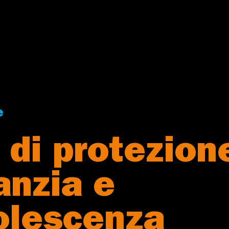
e
a di protezion
anzia e
olescenza