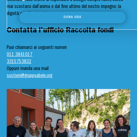
rinnovate nello sforzo di rispondere a bisogni sempre nuovi, senza
mai scostarsi dall’anima e dal fine ultimo del nostro impegno: la
dignità e la libertà delle persone.
DONA ORA
Contatta l'ufficio Raccolta fondi
Puoi chiamarci ai seguenti numeri
011 3841017
3315753832
Oppure manda una mail
sostieni@gruppoabele.org