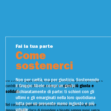
Fai la tua parte
Come
Insieme possiamo
sostenerci
cambiare le cose
Non per carità, ma per giustizia. Sostenendo
Dal 1965 il Gruppo Abele accoglie e sostiene le persone più fragili e
il Gruppo Abele compi un gesto
contribuisce alla realizzazione di una
società più giusta e
dichiaratamente di parte: ti schieri con gli
solidale
.
ultimi e gli emarginati nella loro quotidiana
lotta per un presente meno ingiusto e più
Nel corso di cinquant’anni le nostre attività si sono ampliate e
uguale