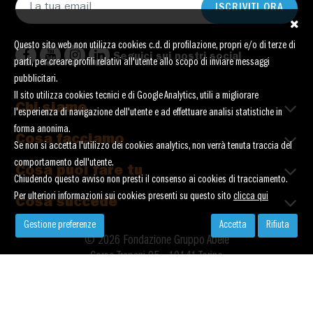
ISCRIVITI ORA
Questo sito web non utilizza cookies c.d. di profilazione, propri e/o di terze di
Seguici sui nostri social
parti, per creare profili relativi all'utente allo scopo di inviare messaggi
pubblicitari.
Il sito utilizza cookies tecnici e di Google Analytics, utili a migliorare
Chi siamo
l'esperienza di navigazione dell'utente e ad effettuare analisi statistiche in
forma anonima.
Cosa facciamo
Se non si accetta l'utilizzo dei cookies analytics, non verrà tenuta traccia del
comportamento dell'utente.
Cosa puoi fare tu
Chiudendo questo avviso non presti il consenso ai cookies di tracciamento.
Per ulteriori informazioni sui cookies presenti su questo sito
clicca qui
Cosa succede
Gestione preferenze
Accetta
Rifiuta
© 2026 Fondazione Gruppo Abele
Corso Trapani 95 - 10141 Torino
P. Iva 02119660013 - C. Fiscale 80089730016