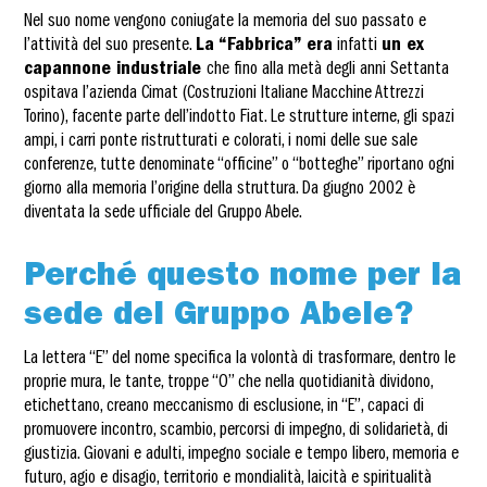
Nel suo nome vengono coniugate la memoria del suo passato e
l’attività del suo presente.
La “Fabbrica” era
infatti
un ex
capannone industriale
che fino alla metà degli anni Settanta
ospitava l’azienda Cimat (Costruzioni Italiane Macchine Attrezzi
Torino), facente parte dell’indotto Fiat. Le strutture interne, gli spazi
ampi, i carri ponte ristrutturati e colorati, i nomi delle sue sale
conferenze, tutte denominate “officine” o “botteghe” riportano ogni
giorno alla memoria l’origine della struttura. Da giugno 2002 è
diventata la sede ufficiale del Gruppo Abele.
Perché questo nome per la
sede del Gruppo Abele?
La lettera “E” del nome specifica la volontà di trasformare, dentro le
proprie mura, le tante, troppe “O” che nella quotidianità dividono,
etichettano, creano meccanismo di esclusione, in “E”, capaci di
promuovere incontro, scambio, percorsi di impegno, di solidarietà, di
giustizia. Giovani e adulti, impegno sociale e tempo libero, memoria e
futuro, agio e disagio, territorio e mondialità, laicità e spiritualità