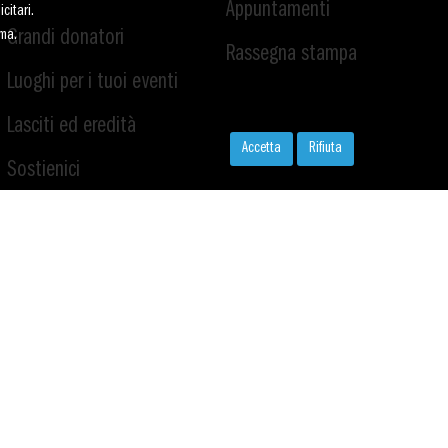
Appuntamenti
citari.
ima.
Grandi donatori
Rassegna stampa
Luoghi per i tuoi eventi
Lasciti ed eredità
Accetta
Rifiuta
Sostienici
Volontariato
Servizio civile
Lavora con noi
Deducibilità e trasparenza