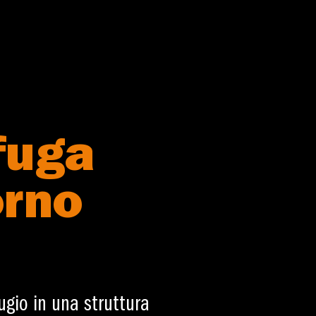
fuga
orno
ugio in una struttura