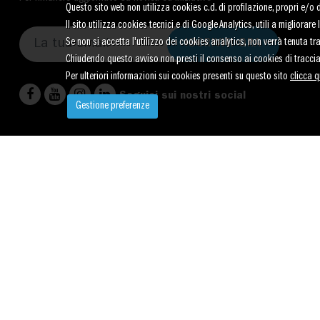
Questo sito web non utilizza cookies c.d. di profilazione, propri e/o di 
Il sito utilizza cookies tecnici e di Google Analytics, utili a migliora
Se non si accetta l'utilizzo dei cookies analytics, non verrà tenuta t
ISCRIVITI ORA
Chiudendo questo avviso non presti il consenso ai cookies di tracci
Per ulteriori informazioni sui cookies presenti su questo sito
clicca q
Seguici sui nostri social
Gestione preferenze
© 2026 Fondazione Gruppo Abele