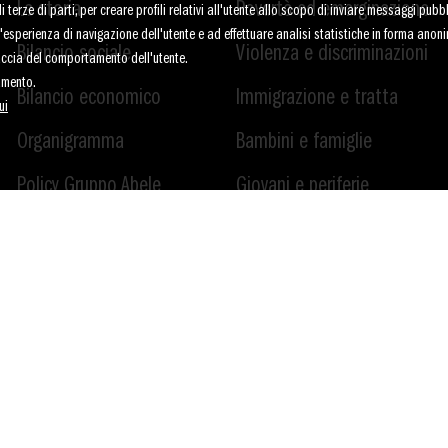
La storia
Povertà ed emarginazione
terze di parti, per creare profili relativi all'utente allo scopo di inviare messaggi pubbli
re l'esperienza di navigazione dell'utente e ad effettuare analisi statistiche in forma anon
Bilancio sociale
Violenza e discriminazioni
raccia del comportamento dell'utente.
amento.
Bilancio economico
Immigrazione e tratta
ui
Organigramma
Bambini e famiglie
Policy Gruppo Abele
Giovani e periferie
Dove siamo
Cooperazione
internazionale
Contatti
Cultura e formazione