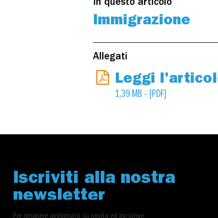
In questo articolo
Immigrazione
Allegati
Leggi l'artico
1,39 MB - [PDF]
Iscriviti alla nostra
newsletter
Per rimanere aggiornato su novità ed iniziative