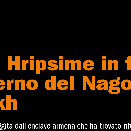
 Hripsime in 
ferno del Nag
kh
ggita dall'enclave armena che ha trovato rif