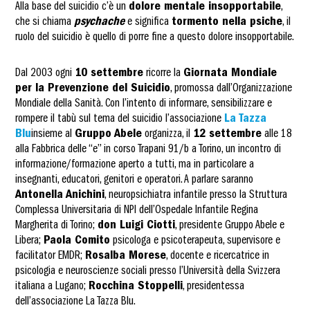
Alla base del suicidio c’è un
dolore mentale insopportabile
,
che si chiama
psychache
e significa
tormento nella psiche
, il
ruolo del suicidio è quello di porre fine a questo dolore insopportabile.
Dal 2003 ogni
10 settembre
ricorre la
Giornata Mondiale
per la Prevenzione del Suicidio
, promossa dall’Organizzazione
Mondiale della Sanità. Con l’intento di informare, sensibilizzare e
rompere il tabù sul tema del suicidio l’associazione
La Tazza
Blu
insieme al
Gruppo Abele
organizza, il
12 settembre
alle 18
alla Fabbrica delle “e” in corso Trapani 91/b a Torino, un incontro di
informazione/formazione aperto a tutti, ma in particolare a
insegnanti, educatori, genitori e operatori. A parlare saranno
Antonella Anichini
, neuropsichiatra infantile presso la Struttura
Complessa Universitaria di NPI dell’Ospedale Infantile Regina
Margherita di Torino;
don Luigi Ciotti
, presidente Gruppo Abele e
Libera;
Paola Comito
psicologa e psicoterapeuta, supervisore e
facilitator EMDR;
Rosalba Morese
, docente e ricercatrice in
psicologia e neuroscienze sociali presso l’Università della Svizzera
italiana a Lugano;
Rocchina Stoppelli
, presidentessa
dell’associazione La Tazza Blu.