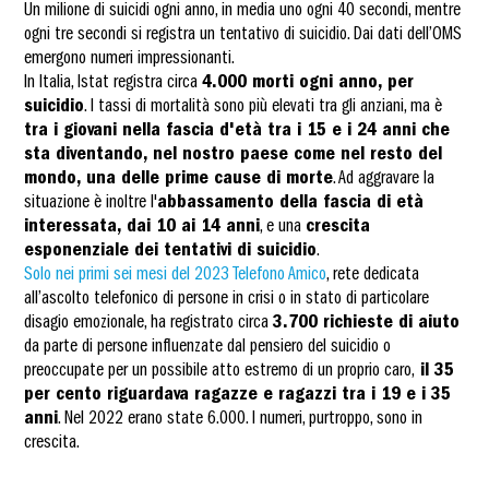
Un milione di suicidi ogni anno, in media uno ogni 40 secondi, mentre
ogni tre secondi si registra un tentativo di suicidio. Dai dati dell’OMS
emergono numeri impressionanti.
In Italia, Istat registra circa
4.000 morti ogni anno, per
suicidio
. I tassi di mortalità sono più elevati tra gli anziani, ma è
tra i giovani nella fascia d'età tra i 15 e i 24 anni che
sta diventando, nel nostro paese come nel resto del
mondo, una delle prime cause di morte
. Ad aggravare la
situazione è inoltre l'
abbassamento della fascia di età
interessata, dai 10 ai 14 anni
, e una
crescita
esponenziale dei tentativi di suicidio
.
Solo nei primi sei mesi del 2023 Telefono Amico
, rete dedicata
all’ascolto telefonico di persone in crisi o in stato di particolare
disagio emozionale, ha registrato circa
3.700 richieste di aiuto
da parte di persone influenzate dal pensiero del suicidio o
preoccupate per un possibile atto estremo di un proprio caro,
il 35
per cento riguardava ragazze e ragazzi tra i 19 e i 35
anni
. Nel 2022 erano state 6.000. I numeri, purtroppo, sono in
crescita.