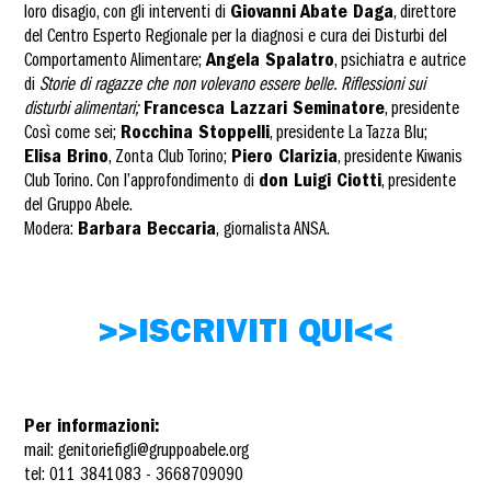
loro disagio, con gli interventi di
Giovanni Abate Daga
, direttore
del Centro Esperto Regionale per la diagnosi e cura dei Disturbi del
Comportamento Alimentare;
Angela Spalatro
, psichiatra e autrice
di
Storie di ragazze che non volevano essere belle. Riflessioni sui
disturbi alimentari;
Francesca Lazzari Seminatore
, presidente
Così come sei;
Rocchina Stoppelli
, presidente La Tazza Blu;
Elisa Brino
, Zonta Club Torino;
Piero Clarizia
, presidente Kiwanis
Club Torino. Con l’approfondimento di
don Luigi Ciotti
, presidente
del Gruppo Abele.
Modera:
Barbara Beccaria
, giornalista ANSA.
>>ISCRIVITI QUI<<
Per informazioni:
mail: genitoriefigli@gruppoabele.org
tel: 011 3841083 - 3668709090