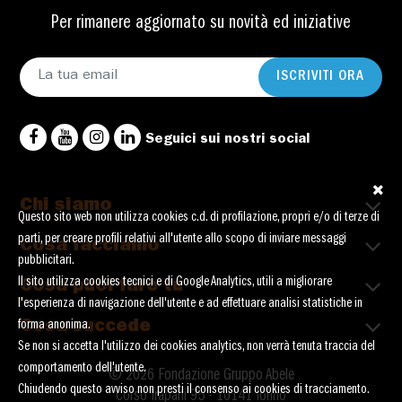
Per rimanere aggiornato su novità ed iniziative
ISCRIVITI ORA
Seguici sui nostri social
Chi siamo
Questo sito web non utilizza cookies c.d. di profilazione, propri e/o di terze di
parti, per creare profili relativi all'utente allo scopo di inviare messaggi
Cosa facciamo
pubblicitari.
Il sito utilizza cookies tecnici e di Google Analytics, utili a migliorare
Cosa puoi fare tu
l'esperienza di navigazione dell'utente e ad effettuare analisi statistiche in
Cosa succede
forma anonima.
Se non si accetta l'utilizzo dei cookies analytics, non verrà tenuta traccia del
comportamento dell'utente.
© 2026 Fondazione Gruppo Abele
Chiudendo questo avviso non presti il consenso ai cookies di tracciamento.
Corso Trapani 95 - 10141 Torino