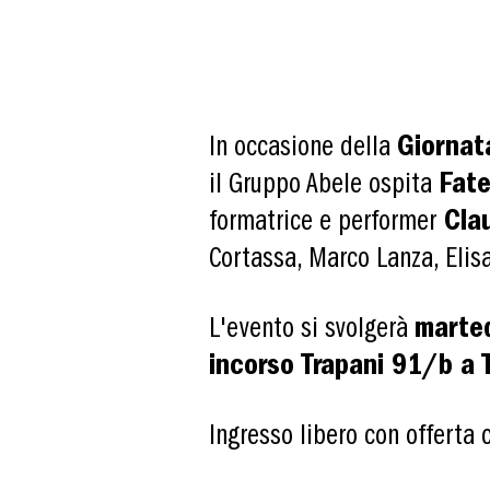
In occasione della
Giornata
il Gruppo Abele ospita
Fate
formatrice e performer
Clau
Cortassa, Marco Lanza, Elis
L'evento si svolgerà
marted
in
corso Trapani 91/b a T
Ingresso libero con offerta