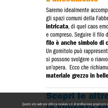
Saremo idealmente accompagn
gli spazi comuni della Fabbr
intricata
, di quel caos em
e compreso. Seguire il filo 
filo è anche simbolo di
Un gomitolo può rappresenta
si possono svolgere o riavv
un’opera. Ecco che richiama 
materiale grezzo in bell
Scopri le altr
Questo sito web non utilizza cookies c.d. di profilazione, propri e/o di 
la violenza su