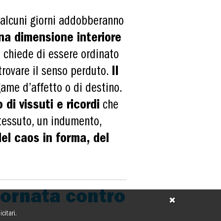
 alcuni giorni addobberanno
na dimensione interiore
e chiede di essere ordinato
itrovare il senso perduto.
Il
egame d’affetto o di destino.
 di vissuti e ricordi
che
 tessuto, un indumento,
el caos in forma, del
Giornata contro
citari.