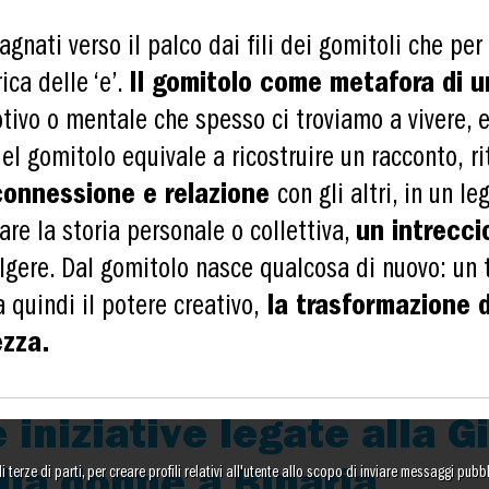
ati verso il palco dai fili dei gomitoli che per
ica delle ‘e’.
Il gomitolo come metafora di u
otivo o mentale che spesso ci troviamo a vivere, 
del gomitolo equivale a ricostruire un racconto, r
 connessione e relazione
con gli altri, in un l
re la storia personale o collettiva,
un intreccio
olgere. Dal gomitolo nasce qualcosa di nuovo: un
quindi il potere creativo,
la trasformazione d
ezza.
e iniziative legate alla 
terze di parti, per creare profili relativi all'utente allo scopo di inviare messaggi pubbli
lla donne a Binaria