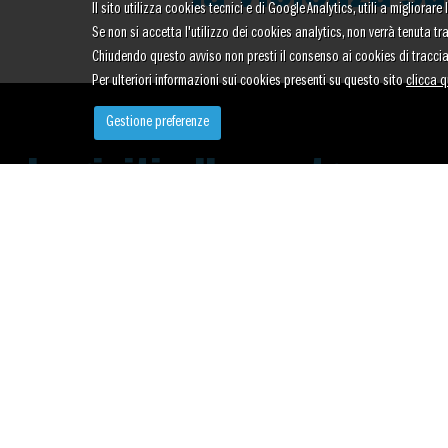
Il sito utilizza cookies tecnici e di Google Analytics, utili a migliora
Se non si accetta l'utilizzo dei cookies analytics, non verrà tenuta t
Chiudendo questo avviso non presti il consenso ai cookies di tracci
Per ulteriori informazioni sui cookies presenti su questo sito
clicca q
Gestione preferenze
Iscriviti alla nostra
newsletter
Per rimanere aggiornato su novità ed iniziative
ISCRIVITI ORA
Seguici sui nostri social