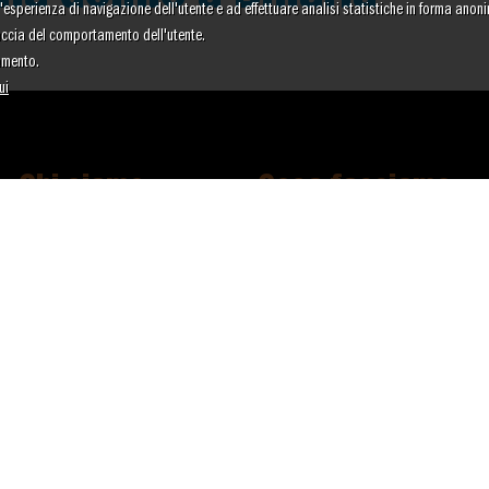
re l'esperienza di navigazione dell'utente e ad effettuare analisi statistiche in forma anon
raccia del comportamento dell'utente.
amento.
ui
Chi siamo
Cosa facciamo
Il Gruppo Abele
Dipendenze
La storia
Povertà ed emarginazione
Bilancio sociale
Violenza e discriminazioni
Bilancio economico
Immigrazione e tratta
Organigramma
Bambini e famiglie
Policy Gruppo Abele
Giovani e periferie