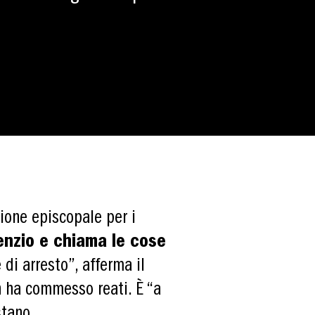
ione episcopale per i
lenzio e chiama le cose
di arresto”, afferma il
on ha commesso reati. È “a
stano.