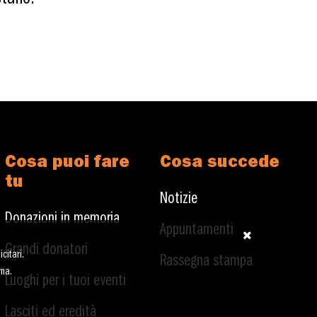
Cosa puoi fare
Cosa succede
tu
Notizie
Donazioni in memoria
Appuntamenti
Grandi donatori
citari.
Rassegna stampa
ima.
Luoghi per i tuoi eventi
Lasciti ed eredità