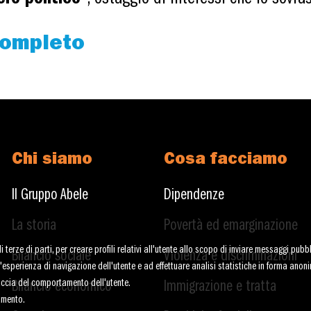
 completo
Chi siamo
Cosa facciamo
Il Gruppo Abele
Dipendenze
La storia
Povertà ed emarginazione
terze di parti, per creare profili relativi all'utente allo scopo di inviare messaggi pubbli
Bilancio sociale
Violenza e discriminazioni
re l'esperienza di navigazione dell'utente e ad effettuare analisi statistiche in forma anon
raccia del comportamento dell'utente.
Bilancio economico
Immigrazione e tratta
amento.