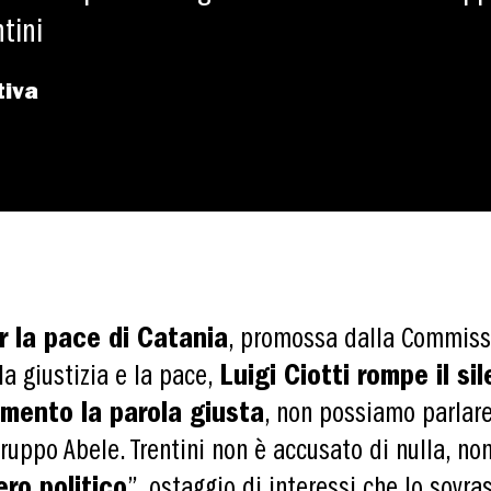
ntini
tiva
r la pace di Catania
, promossa dalla Commiss
 la giustizia e la pace,
Luigi Ciotti rompe il si
imento la parola giusta
, non possiamo parlare 
ruppo Abele. Trentini non è accusato di nulla, n
ero politico
”, ostaggio di interessi che lo sovra