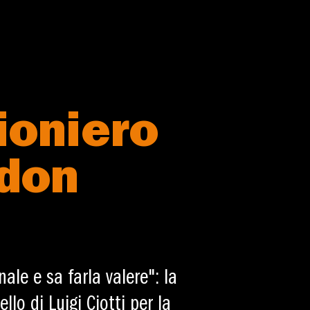
gioniero
 don
ale e sa farla valere": la
lo di Luigi Ciotti per la