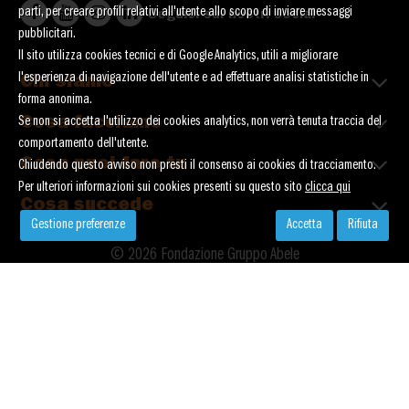
parti, per creare profili relativi all'utente allo scopo di inviare messaggi
Seguici sui nostri social
pubblicitari.
Il sito utilizza cookies tecnici e di Google Analytics, utili a migliorare
l'esperienza di navigazione dell'utente e ad effettuare analisi statistiche in
Chi siamo
forma anonima.
Cosa facciamo
Se non si accetta l'utilizzo dei cookies analytics, non verrà tenuta traccia del
comportamento dell'utente.
Cosa puoi fare tu
Chiudendo questo avviso non presti il consenso ai cookies di tracciamento.
Per ulteriori informazioni sui cookies presenti su questo sito
clicca qui
Cosa succede
Gestione preferenze
Accetta
Rifiuta
© 2026 Fondazione Gruppo Abele
Corso Trapani 95 - 10141 Torino
P. Iva 02119660013 - C. Fiscale 80089730016
Privacy
Cookies
Credits
Child Safeguarding Policy