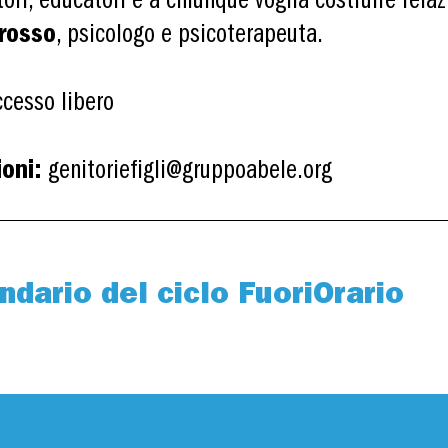
ori, educatori e a chiunque voglia costruire relaz
rosso
, psicologo e psicoterapeuta.
ccesso libero
oni:
genitoriefigli@gruppoabele.org
endario del ciclo FuoriOrario