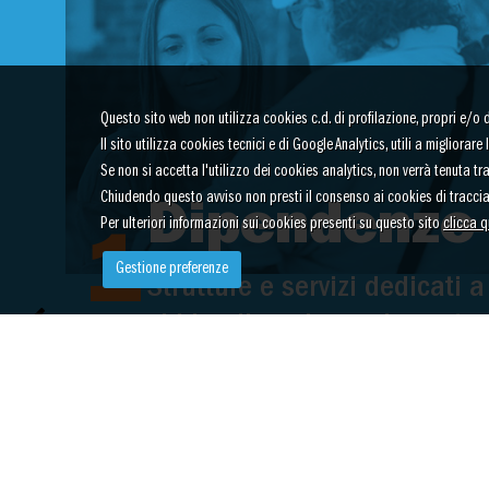
Questo sito web non utilizza cookies c.d. di profilazione, propri e/o di 
Il sito utilizza cookies tecnici e di Google Analytics, utili a migliora
Se non si accetta l'utilizzo dei cookies analytics, non verrà tenuta t
Chiudendo questo avviso non presti il consenso ai cookies di tracci
Dipendenze
Per ulteriori informazioni sui cookies presenti su questo sito
clicca q
1
Gestione preferenze
Strutture e servizi dedicati a
chi ha dipendenze da sosta
o comportamenti