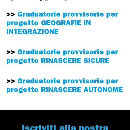
>>
Graduatorie provvisorie per
progetto GEOGRAFIE IN
INTEGRAZIONE
>>
Graduatorie provvisorie per
progetto RINASCERE SICURE
>>
Graduatorie provvisorie per
progetto RINASCERE AUTONOME
Iscriviti alla nostra