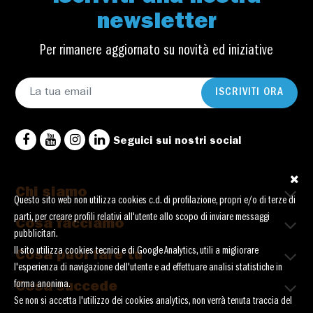
newsletter
Per rimanere aggiornato su novità ed iniziative
ISCRIVITI ORA
Seguici sui nostri social
Chi siamo
Questo sito web non utilizza cookies c.d. di profilazione, propri e/o di terze di
parti, per creare profili relativi all'utente allo scopo di inviare messaggi
Cosa facciamo
pubblicitari.
Il sito utilizza cookies tecnici e di Google Analytics, utili a migliorare
Cosa puoi fare tu
l'esperienza di navigazione dell'utente e ad effettuare analisi statistiche in
forma anonima.
Cosa succede
Se non si accetta l'utilizzo dei cookies analytics, non verrà tenuta traccia del