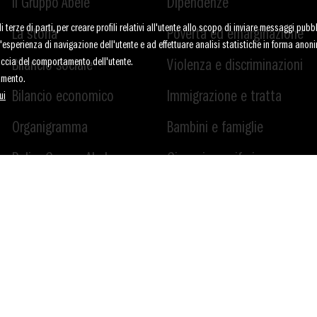
Il Gruppo Abele
Dipendenze
terze di parti, per creare profili relativi all'utente allo scopo di inviare messaggi pubbli
La storia
Povertà ed emarginazione
re l'esperienza di navigazione dell'utente e ad effettuare analisi statistiche in forma anon
raccia del comportamento dell'utente.
Bilancio sociale
Violenza e discriminazioni
amento.
Bilancio economico
Immigrazione e tratta
ui
Organigramma
Bambini e famiglie
Policy Gruppo Abele
Giovani e periferie
Dove siamo
Cooperazione
internazionale
Contatti
Cultura e formazione