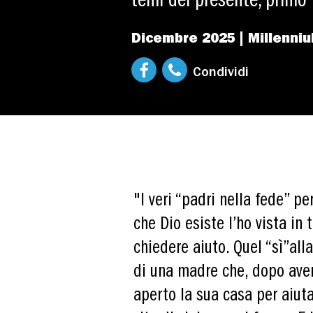
temi del presente, primo f
Dicembre 2025 | Millenni
Condividi
"I veri “padri nella fede” pe
che Dio esiste l’ho vista in
chiedere aiuto. Quel “sì”alla
di una madre che, dopo aver 
aperto la sua casa per aiuta