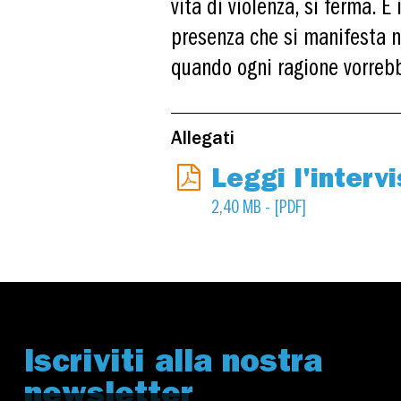
vita di violenza, si ferma. E
presenza che si manifesta ne
quando ogni ragione vorrebb
Allegati
Leggi l'interv
2,40 MB - [PDF]
Iscriviti alla nostra
newsletter