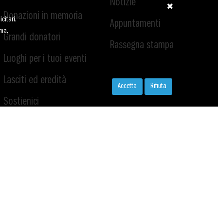
Notizie
Donazioni in memoria
citari.
Appuntamenti
ima.
Grandi donatori
Rassegna stampa
Luoghi per i tuoi eventi
Lasciti ed eredità
Accetta
Rifiuta
Sostienici
Volontariato
Servizio civile
Lavora con noi
Deducibilità e trasparenza