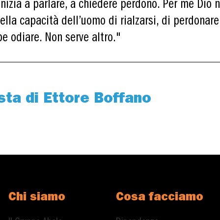
 inizia a parlare, a chiedere perdono. Per me Dio 
lla capacità dell’uomo di rialzarsi, di perdonar
e odiare. Non serve altro."
ista di Ettore Boffano
Chi siamo
Cosa facciamo