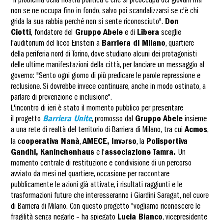
"ll problema della nostra politica è che si preoccupa dei giovani ma
non se ne occupa fino in fondo, salvo poi scandalizzarsi se c'è chi
grida la sua rabbia perché non si sente riconosciuto".
Don
Ciotti
, fondatore del
Gruppo Abele
e di
Libera
sceglie
l'auditorium del liceo Einstein a
Barriera di Milano
, quartiere
della periferia nord di Torino, dove studiano alcuni dei protagonisti
delle ultime manifestazioni della città, per lanciare un messaggio al
governo: "Sento ogni giorno di più predicare le parole repressione e
reclusione. Si dovrebbe invece continuare, anche in modo ostinato, a
parlare di prevenzione e inclusione".
L'incontro di ieri è stato il momento pubblico per presentare
il progetto
Barriera Unite
, promosso dal
Gruppo Abele
insieme
a una rete di realtà del territorio di Barriera di Milano, tra cui
Acmos
,
la c
ooperativa Nanà
,
AMECE, Invərso
, la
Polisportiva
Gandhi, Kaninchenhaus
e l'
associazione Tamra.
Un
momento centrale di restituzione e condivisione di un percorso
avviato da mesi nel quartiere, occasione per raccontare
pubblicamente le azioni già attivate, i risultati raggiunti e le
trasformazioni future che interesseranno i Giardini Saragat, nel cuore
di Barriera di Milano. Con questo progetto "vogliamo riconoscere le
fragilità senza negarle – ha spiegato
Lucia Bianco
, vicepresidente