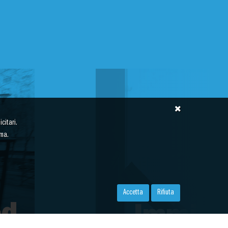
citari.
ima.
Accetta
Rifiuta
ed
Immigr