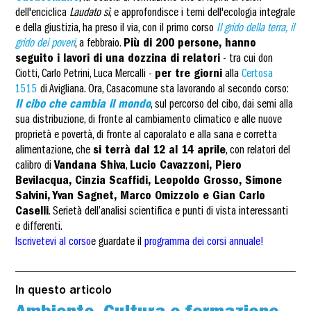
dell'enciclica
Laudato sì
, e approfondisce i temi dell'ecologia integrale
e della giustizia, ha preso il via, con il primo corso
Il grido della terra, il
grido dei poveri
, a febbraio.
Più di 200 persone, hanno
seguito i lavori di una dozzina di relatori
- tra cui don
Ciotti, Carlo Petrini, Luca Mercalli -
per tre giorni
alla
Certosa
1515
di Avigliana. Ora, Casacomune sta lavorando al secondo corso:
Il cibo che cambia il mondo
, sul percorso del cibo, dai semi alla
sua distribuzione, di fronte al cambiamento climatico e alle nuove
proprietà e povertà, di fronte al caporalato e alla sana e corretta
alimentazione, che
si terrà dal 12 al 14 aprile
, con relatori del
calibro di
Vandana Shiva
,
Lucio Cavazzoni, Piero
Bevilacqua, Cinzia Scaffidi, Leopoldo Grosso, Simone
Salvini, Yvan Sagnet, Marco Omizzolo e Gian Carlo
Caselli
. Serietà dell’analisi scientifica e punti di vista interessanti
e differenti.
Iscrivetevi al corso
e guardate il
programma dei corsi annuale
!
In questo articolo